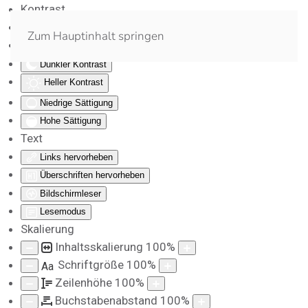
Kontrast
Farben umkehren
Zum Hauptinhalt springen
Monochrom
Dunkler Kontrast
Heller Kontrast
Niedrige Sättigung
Hohe Sättigung
Text
Links hervorheben
Überschriften hervorheben
Bildschirmleser
Lesemodus
Skalierung
Inhaltsskalierung
100
%
Schriftgröße
100
%
Aa
Zeilenhöhe
100
%
Buchstabenabstand
100
%